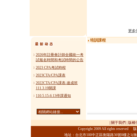
更多
培訓課程
﹞
2026年註冊會計師全國統一考
試報名時間和考試時間的公告
﹞
2023 CPA考試時程
﹞
2023CTA/CPA課表
﹞
2022CTA/CPA課表-速成班
111.3.19開課
﹞
110.5.15-6.13停課通知
|
關于我們
|
版權
Copyright 2009 All rights 
地址：台北市100中正區衡陽路36號8樓之1(衡陽財經大